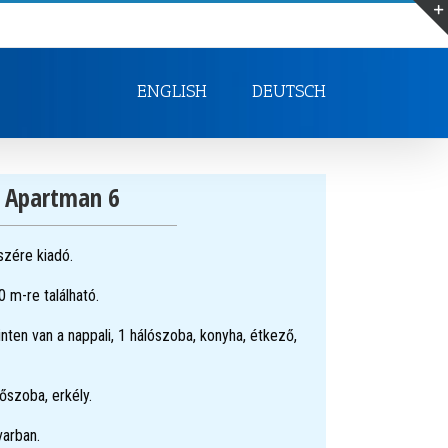
ENGLISH
DEUTSCH
Apartman 6
szére kiadó.
 m-re található.
nten van a nappali, 1 hálószoba, konyha, étkező,
őszoba, erkély.
varban.