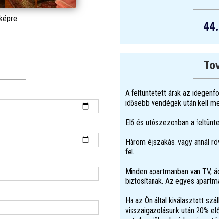
 képre
44.
Tov
A feltüntetett árak az idegenf
idősebb vendégek után kell meg
Elő és utószezonban a feltünt
Három éjszakás, vagy annál rö
fel.
Minden apartmanban van TV, á
biztosítanak. Az egyes apartm
Ha az Ön által kiválasztott szá
visszaigazolásunk után 20% elő