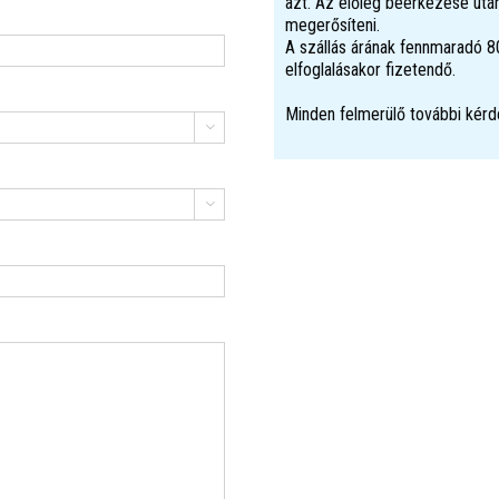
azt. Az előleg beérkezése után
megerősíteni.
A szállás árának fennmaradó 80
elfoglalásakor fizetendő.
Minden felmerülő további kérd

