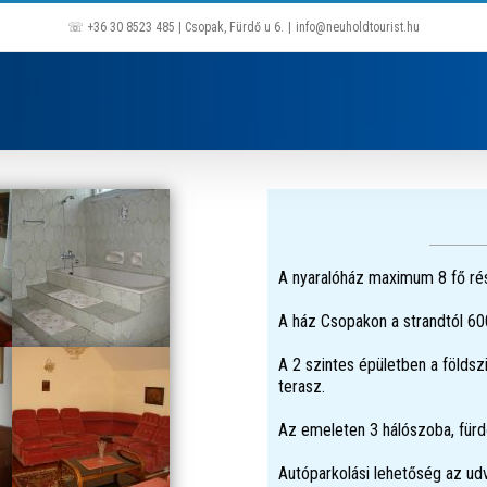
☏ +36 30 8523 485 | Csopak, Fürdő u 6.
|
info@neuholdtourist.hu
A nyaralóház maximum 8 fő ré
A ház Csopakon a strandtól 600
A 2 szintes épületben a földszi
terasz.
Az emeleten 3 hálószoba, fürd
Autóparkolási lehetőség az ud