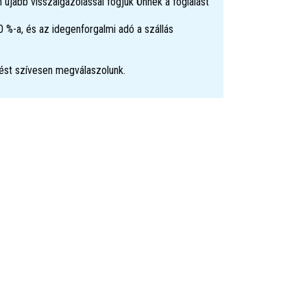
 újabb visszaigazolással fogjuk Önnek a foglalást
 %-a, és az idegenforgalmi adó a szállás
ést szívesen megválaszolunk.