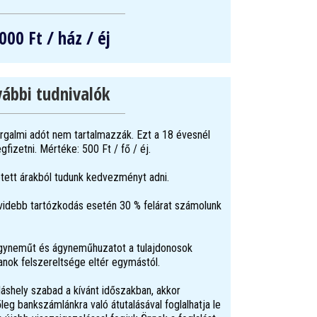
000 Ft / ház / éj
ábbi tudnivalók
orgalmi adót nem tartalmazzák. Ezt a 18 évesnél
fizetni. Mértéke: 500 Ft / fő / éj.
etett árakból tudunk kedvezményt adni.
videbb tartózkodás esetén 30 % felárat számolunk
gyneműt és ágyneműhuzatot a tulajdonosok
anok felszereltsége eltér egymástól.
lláshely szabad a kívánt időszakban, akkor
leg bankszámlánkra való átutalásával foglalhatja le