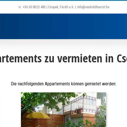
☏ +36 30 8523 485 | Csopak, Fürdő u 6.
|
info@neuholdtourist.hu
rtements zu vermieten in C
Die nachfolgenden Appartements können gemietet werden: